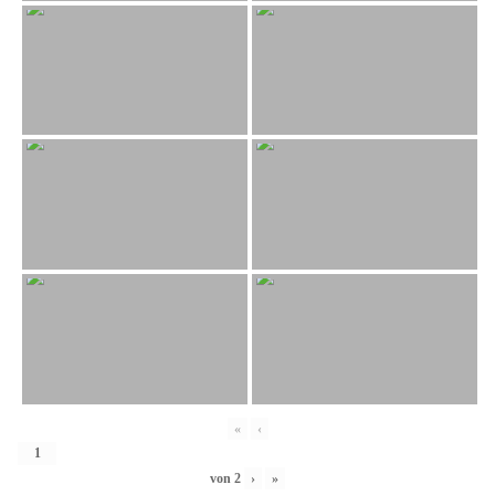
«
‹
von
2
›
»