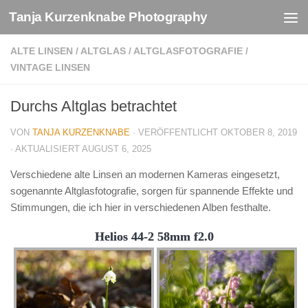
Tanja Kurzenknabe Photography
Zum Inhalt springen
ALTE LINSEN
/
ALTGLAS
/
ALTGLASFOTOGRAFIE
/
VINTAGE LINSEN
Durchs Altglas betrachtet
VON
TANJA KURZENKNABE
· VERÖFFENTLICHT
OKTOBER 8, 2019
· AKTUALISIERT
AUGUST 6, 2025
Verschiedene alte Linsen an modernen Kameras eingesetzt,
sogenannte Altglasfotografie, sorgen für spannende Effekte und
Stimmungen, die ich hier in verschiedenen Alben festhalte.
Helios 44-2 58mm f2.0