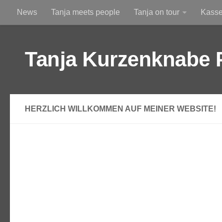
News
Tanja meets people
Tanja on tour
Kass
Zum Inhalt springen
Am Himmel
Durchs Altglas betrachtet
Tanja Kurzenknabe 
HERZLICH WILLKOMMEN AUF MEINER WEBSITE!