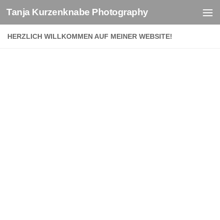
Tanja Kurzenknabe Photography
Zum Inhalt springen
HERZLICH WILLKOMMEN AUF MEINER WEBSITE!