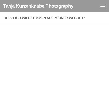
Tanja Kurzenknabe Photography
Zum Inhalt springen
HERZLICH WILLKOMMEN AUF MEINER WEBSITE!