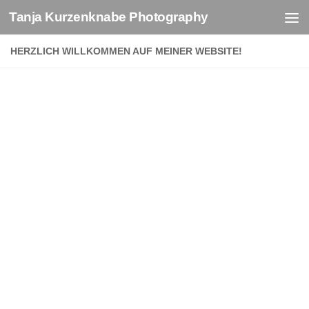
Tanja Kurzenknabe Photography
Zum Inhalt springen
HERZLICH WILLKOMMEN AUF MEINER WEBSITE!