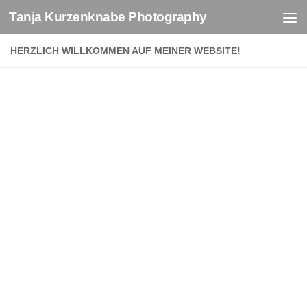
Tanja Kurzenknabe Photography
Zum Inhalt springen
HERZLICH WILLKOMMEN AUF MEINER WEBSITE!