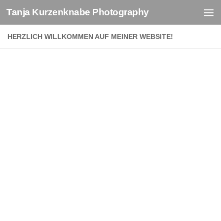
Tanja Kurzenknabe Photography
Zum Inhalt springen
HERZLICH WILLKOMMEN AUF MEINER WEBSITE!