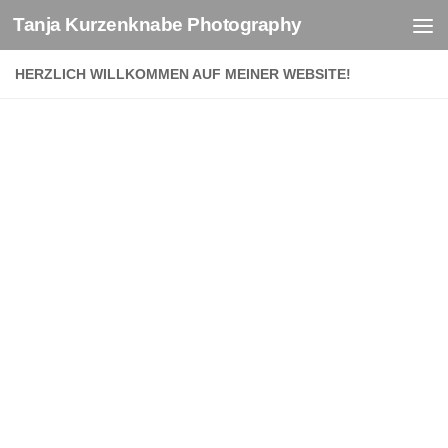
Tanja Kurzenknabe Photography
Zum Inhalt springen
HERZLICH WILLKOMMEN AUF MEINER WEBSITE!