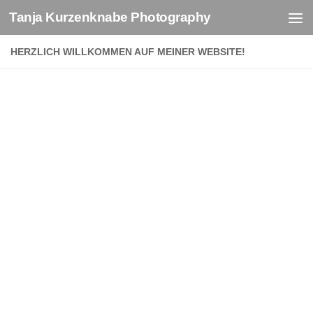
Tanja Kurzenknabe Photography
Zum Inhalt springen
HERZLICH WILLKOMMEN AUF MEINER WEBSITE!