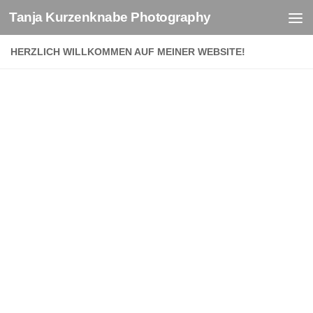
Tanja Kurzenknabe Photography
Zum Inhalt springen
HERZLICH WILLKOMMEN AUF MEINER WEBSITE!